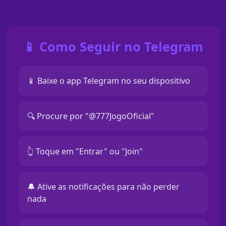
📱 Como Seguir no Telegram
📱 Baixe o app Telegram no seu dispositivo
🔍 Procure por "@777JogoOficial"
👆 Toque em "Entrar" ou "Join"
🔔 Ative as notificações para não perder
nada