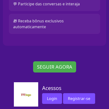
💬 Participe das conversas e interaja
🎁 Receba bônus exclusivos
automaticamente
SEGUIR AGORA
Acessos
Login
Registrar-se