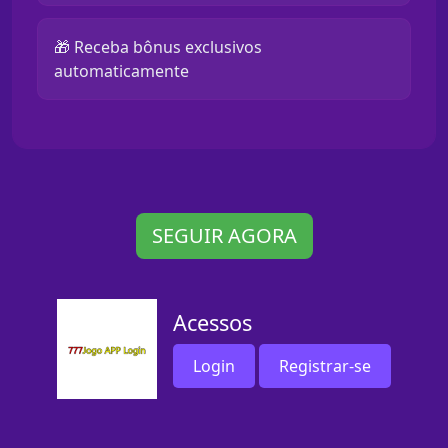
🎁 Receba bônus exclusivos
automaticamente
SEGUIR AGORA
Acessos
Login
Registrar-se