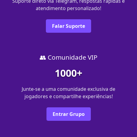
Suporte direto via Telegram, respostas rápidas e
atendimento personalizado!
Falar Suporte
👥 Comunidade VIP
1000+
Junte-se a uma comunidade exclusiva de
jogadores e compartilhe experiências!
Entrar Grupo