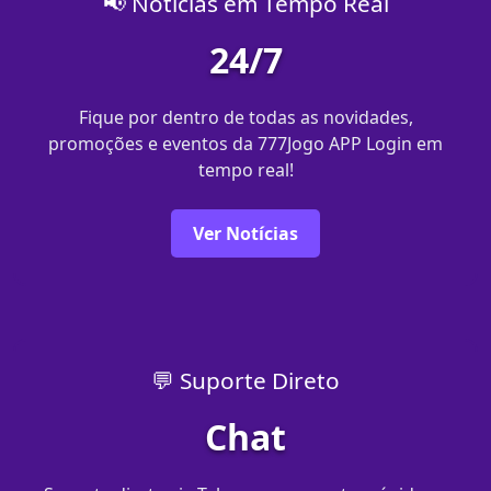
📢 Notícias em Tempo Real
24/7
Fique por dentro de todas as novidades,
promoções e eventos da 777Jogo APP Login em
tempo real!
Ver Notícias
💬 Suporte Direto
Chat