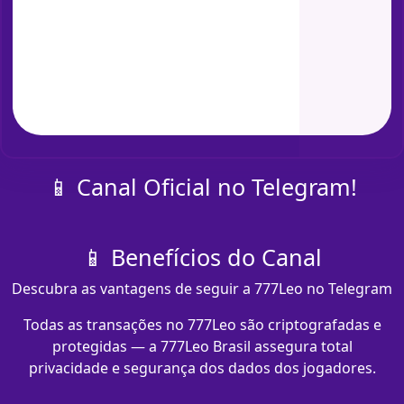
📱 Canal Oficial no Telegram!
📱 Benefícios do Canal
Descubra as vantagens de seguir a 777Leo no Telegram
Todas as transações no 777Leo são criptografadas e
protegidas — a 777Leo Brasil assegura total
privacidade e segurança dos dados dos jogadores.