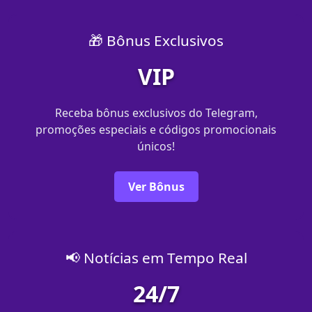
🎁 Bônus Exclusivos
VIP
Receba bônus exclusivos do Telegram,
promoções especiais e códigos promocionais
únicos!
Ver Bônus
📢 Notícias em Tempo Real
24/7