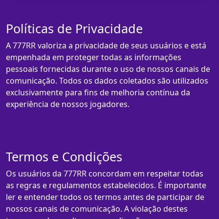
Políticas de Privacidade
A 777RR valoriza a privacidade de seus usuários e está
empenhada em proteger todas as informações
pessoais fornecidas durante o uso de nossos canais de
comunicação. Todos os dados coletados são utilizados
exclusivamente para fins de melhoria contínua da
experiência de nossos jogadores.
Termos e Condições
Os usuários da 777RR concordam em respeitar todas
as regras e regulamentos estabelecidos. É importante
ler e entender todos os termos antes de participar de
nossos canais de comunicação. A violação destes