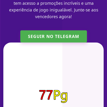
tem acesso a promoções incríveis e uma
experiência de jogo inigualável. Junte-se aos
vencedores agora!
SEGUIR NO TELEGRAM