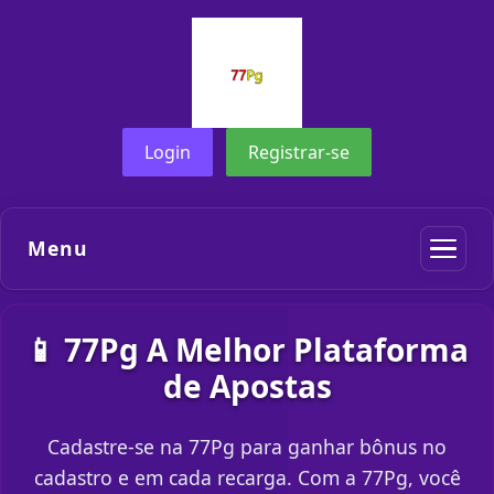
Login
Registrar-se
Menu
📱 77Pg A Melhor Plataforma
de Apostas
Cadastre-se na 77Pg para ganhar bônus no
cadastro e em cada recarga. Com a 77Pg, você