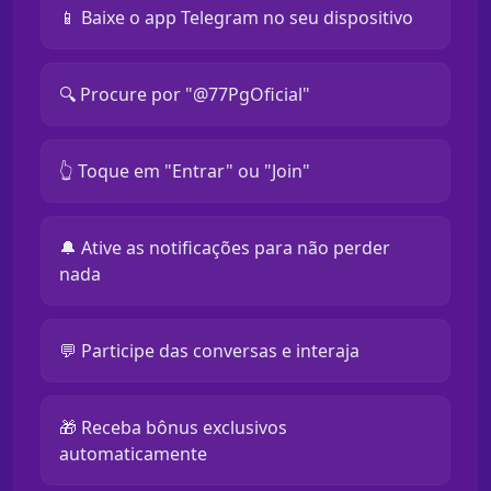
📱 Baixe o app Telegram no seu dispositivo
🔍 Procure por "@77PgOficial"
👆 Toque em "Entrar" ou "Join"
🔔 Ative as notificações para não perder
nada
💬 Participe das conversas e interaja
🎁 Receba bônus exclusivos
automaticamente