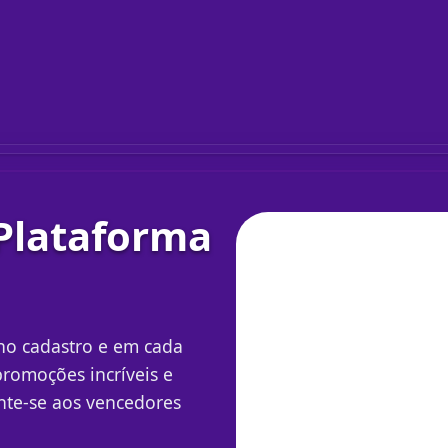
 Plataforma
no cadastro e em cada
promoções incríveis e
unte-se aos vencedores