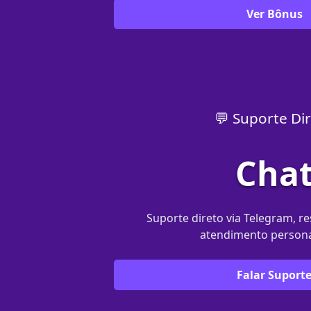
Ver Bônus
💬 Suporte Di
Cha
Suporte direto via Telegram, r
atendimento persona
Falar Suport