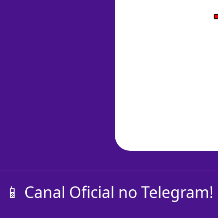
📱 Canal Oficial no Telegram!