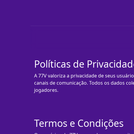
Políticas de Privacida
A 77V valoriza a privacidade de seus usuár
canais de comunicação. Todos os dados cole
jogadores.
Termos e Condições