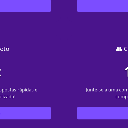
reto
👥 
t
espostas rápidas e
Junte-se a uma com
lizado!
compa
e