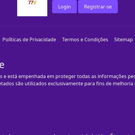
Login
Registrar-se
Políticas de Privacidade
Termos e Condições
Sitemap
de
ios e está empenhada em proteger todas as informações pe
tados são utilizados exclusivamente para fins de melhoria