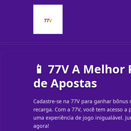
📱 77V A Melhor
de Apostas
Cadastre-se na 77V para ganhar bônus 
recarga. Com a 77V, você tem acesso a 
uma experiência de jogo inigualável. J
agora!