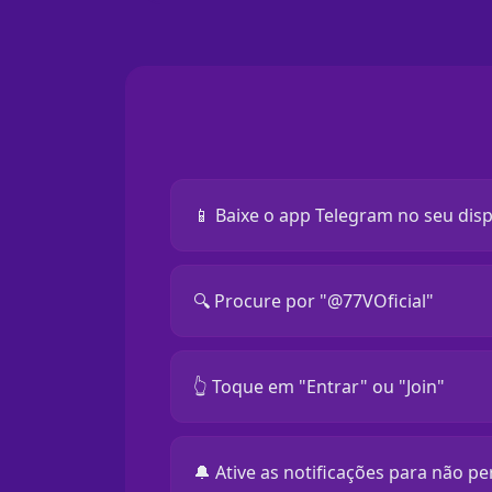
📱 Baixe o app Telegram no seu disp
🔍 Procure por "@77VOficial"
👆 Toque em "Entrar" ou "Join"
🔔 Ative as notificações para não p