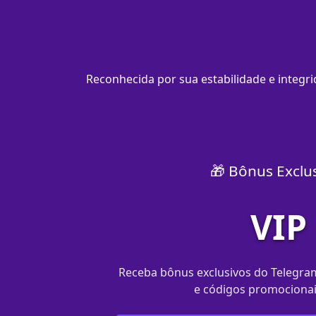
Reconhecida por sua estabilidade e integri
🎁 Bônus Exclu
VIP
Receba bônus exclusivos do Telegra
e códigos promocionai