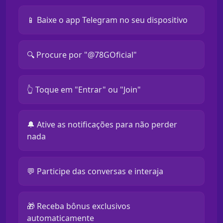
📱 Baixe o app Telegram no seu dispositivo
🔍 Procure por "@78GOficial"
👆 Toque em "Entrar" ou "Join"
🔔 Ative as notificações para não perder
nada
💬 Participe das conversas e interaja
🎁 Receba bônus exclusivos
automaticamente