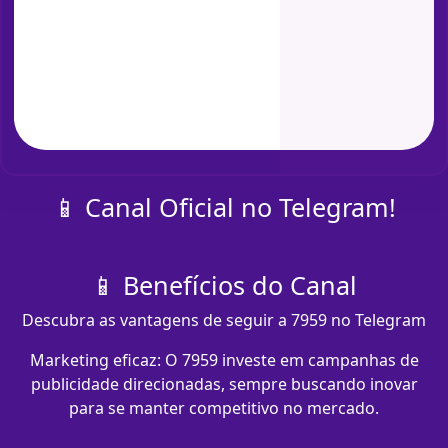
📱 Canal Oficial no Telegram!
📱 Benefícios do Canal
Descubra as vantagens de seguir a 7959 no Telegram
Marketing eficaz: O 7959 investe em campanhas de
publicidade direcionadas, sempre buscando inovar
para se manter competitivo no mercado.