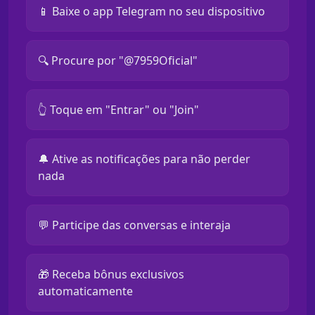
📱 Baixe o app Telegram no seu dispositivo
🔍 Procure por "@7959Oficial"
👆 Toque em "Entrar" ou "Join"
🔔 Ative as notificações para não perder
nada
💬 Participe das conversas e interaja
🎁 Receba bônus exclusivos
automaticamente