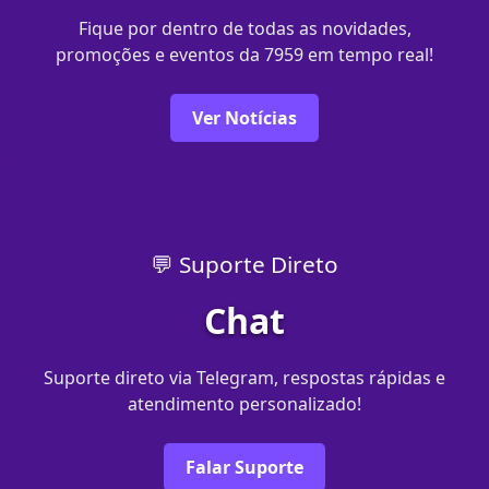
Fique por dentro de todas as novidades,
promoções e eventos da 7959 em tempo real!
Ver Notícias
💬 Suporte Direto
Chat
Suporte direto via Telegram, respostas rápidas e
atendimento personalizado!
Falar Suporte