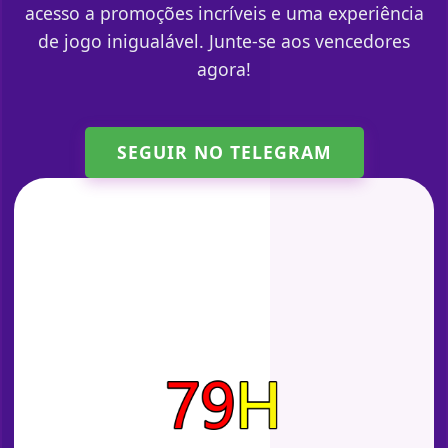
acesso a promoções incríveis e uma experiência
de jogo inigualável. Junte-se aos vencedores
agora!
SEGUIR NO TELEGRAM