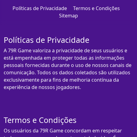
Políticas de Privacidade
Termos e Condições
Sitemap
Políticas de Privacidade
A 79R Game valoriza a privacidade de seus usuários e
está empenhada em proteger todas as informações
pessoais fornecidas durante o uso de nossos canais de
comunicação. Todos os dados coletados são utilizados
exclusivamente para fins de melhoria contínua da
experiência de nossos jogadores.
Termos e Condições
Os usuários da 79R Game concordam em respeitar