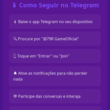
📱 Como Seguir no Telegram
📱 Baixe o app Telegram no seu dispositivo
🔍 Procure por "@79R GameOficial"
👆 Toque em "Entrar" ou "Join"
🔔 Ative as notificações para não perder
nada
💬 Participe das conversas e interaja