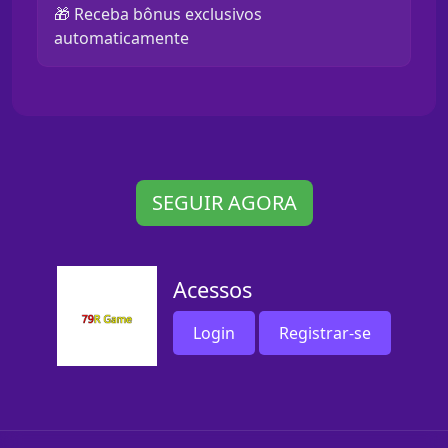
🎁 Receba bônus exclusivos
automaticamente
SEGUIR AGORA
Acessos
Login
Registrar-se