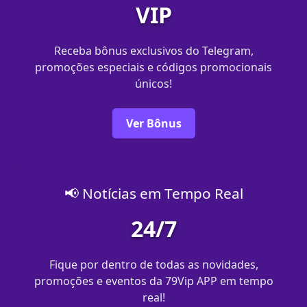
VIP
Receba bônus exclusivos do Telegram,
promoções especiais e códigos promocionais
únicos!
Ver Bônus
📢 Notícias em Tempo Real
24/7
Fique por dentro de todas as novidades,
promoções e eventos da 79Vip APP em tempo
real!