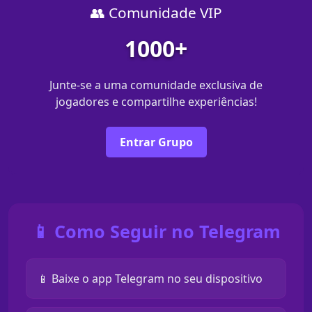
👥 Comunidade VIP
1000+
Junte-se a uma comunidade exclusiva de
jogadores e compartilhe experiências!
Entrar Grupo
📱 Como Seguir no Telegram
📱 Baixe o app Telegram no seu dispositivo