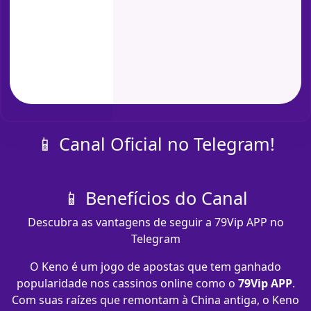
📱 Canal Oficial no Telegram!
📱 Benefícios do Canal
Descubra as vantagens de seguir a 79Vip APP no
Telegram
O Keno é um jogo de apostas que tem ganhado
popularidade nos cassinos online como o
79Vip APP
.
Com suas raízes que remontam à China antiga, o Keno