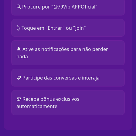
🔍 Procure por "@79Vip APPOficial"
👆 Toque em "Entrar" ou "Join"
🔔 Ative as notificações para não perder
nada
💬 Participe das conversas e interaja
🎁 Receba bônus exclusivos
automaticamente