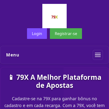
Login
Registrar-se
Menu
📱 79X A Melhor Plataforma
de Apostas
Cadastre-se na 79X para ganhar bônus no
cadastro e em cada recarga. Com a 79X, você tem