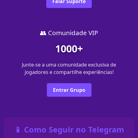
Falar Suporte
👥 Comunidade VIP
1000+
Junte-se a uma comunidade exclusiva de
jogadores e compartilhe experiências!
Entrar Grupo
📱 Como Seguir no Telegram