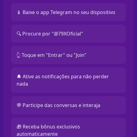
📱 Baixe o app Telegram no seu dispositivo
🔍 Procure por "@79XOficial"
👆 Toque em "Entrar" ou "Join"
🔔 Ative as notificações para não perder
nada
💬 Participe das conversas e interaja
🎁 Receba bônus exclusivos
automaticamente