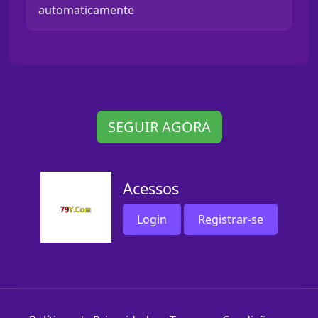
automaticamente
SEGUIR AGORA
Acessos
Login
Registrar-se