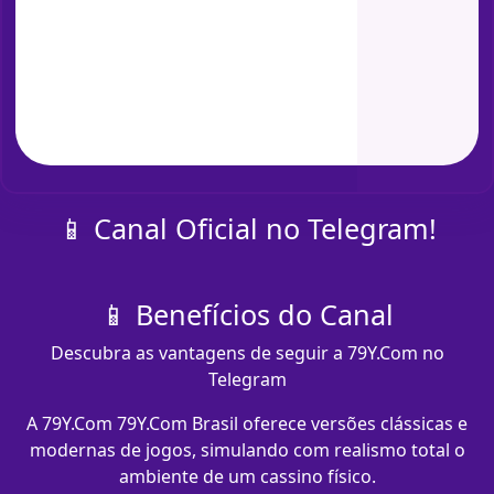
📱 Canal Oficial no Telegram!
📱 Benefícios do Canal
Descubra as vantagens de seguir a 79Y.Com no
Telegram
A 79Y.Com 79Y.Com Brasil oferece versões clássicas e
modernas de jogos, simulando com realismo total o
ambiente de um cassino físico.