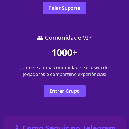
Falar Suporte
👥 Comunidade VIP
1000+
Junte-se a uma comunidade exclusiva de
jogadores e compartilhe experiências!
Entrar Grupo
📱 Como Seguir no Telegram