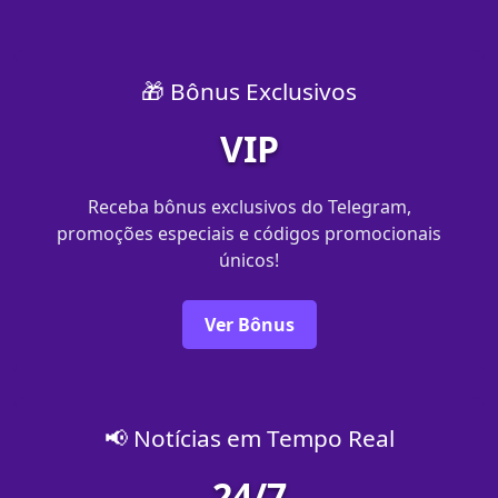
🎁 Bônus Exclusivos
VIP
Receba bônus exclusivos do Telegram,
promoções especiais e códigos promocionais
únicos!
Ver Bônus
📢 Notícias em Tempo Real
24/7