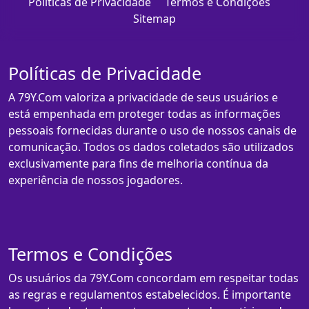
Políticas de Privacidade
Termos e Condições
Sitemap
Políticas de Privacidade
A 79Y.Com valoriza a privacidade de seus usuários e
está empenhada em proteger todas as informações
pessoais fornecidas durante o uso de nossos canais de
comunicação. Todos os dados coletados são utilizados
exclusivamente para fins de melhoria contínua da
experiência de nossos jogadores.
Termos e Condições
Os usuários da 79Y.Com concordam em respeitar todas
as regras e regulamentos estabelecidos. É importante