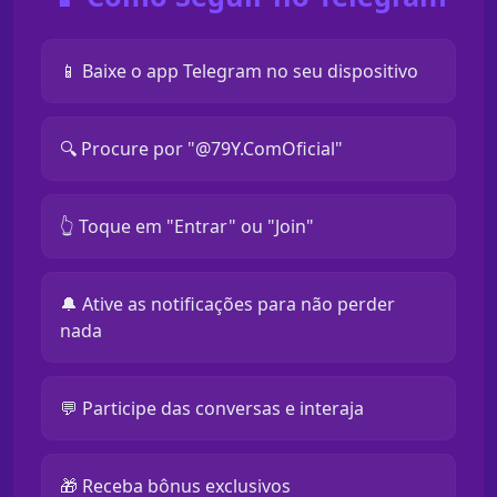
📱 Baixe o app Telegram no seu dispositivo
🔍 Procure por "@79Y.ComOficial"
👆 Toque em "Entrar" ou "Join"
🔔 Ative as notificações para não perder
nada
💬 Participe das conversas e interaja
🎁 Receba bônus exclusivos