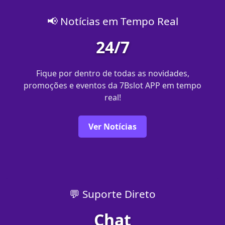
📢 Notícias em Tempo Real
24/7
Fique por dentro de todas as novidades,
promoções e eventos da 7Bslot APP em tempo
real!
Ver Notícias
💬 Suporte Direto
Chat