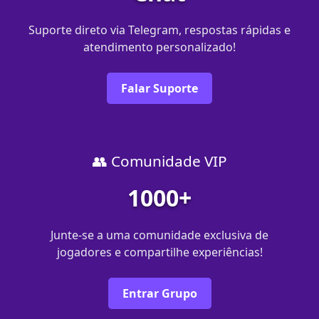
Suporte direto via Telegram, respostas rápidas e
atendimento personalizado!
Falar Suporte
👥 Comunidade VIP
1000+
Junte-se a uma comunidade exclusiva de
jogadores e compartilhe experiências!
Entrar Grupo