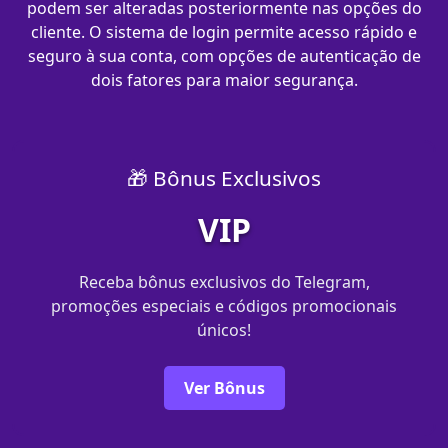
podem ser alteradas posteriormente nas opções do
cliente. O sistema de login permite acesso rápido e
seguro à sua conta, com opções de autenticação de
dois fatores para maior segurança.
🎁 Bônus Exclusivos
VIP
Receba bônus exclusivos do Telegram,
promoções especiais e códigos promocionais
únicos!
Ver Bônus