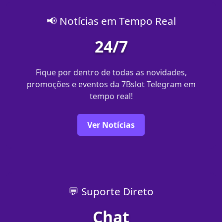
📢 Notícias em Tempo Real
24/7
Fique por dentro de todas as novidades,
promoções e eventos da 7Bslot Telegram em
tempo real!
Ver Notícias
💬 Suporte Direto
Chat