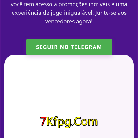
você tem acesso a promoções incríveis e uma
experiência de jogo inigualável. Junte-se aos
vencedores agora!
SEGUIR NO TELEGRAM