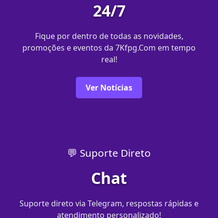
24/7
Fique por dentro de todas as novidades,
promoções e eventos da 7Kfpg.Com em tempo
real!
Ver Notícias
💬 Suporte Direto
Chat
Suporte direto via Telegram, respostas rápidas e
atendimento personalizado!