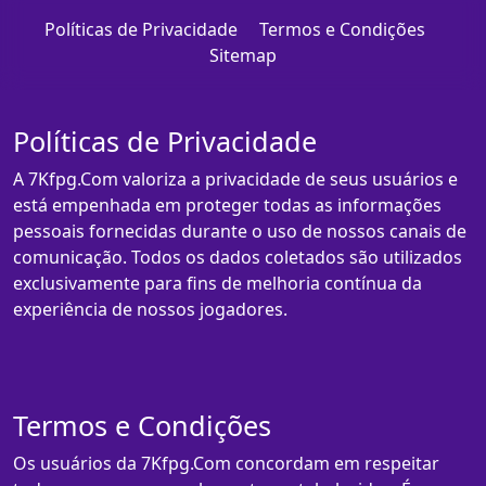
Políticas de Privacidade
Termos e Condições
Sitemap
Políticas de Privacidade
A 7Kfpg.Com valoriza a privacidade de seus usuários e
está empenhada em proteger todas as informações
pessoais fornecidas durante o uso de nossos canais de
comunicação. Todos os dados coletados são utilizados
exclusivamente para fins de melhoria contínua da
experiência de nossos jogadores.
Termos e Condições
Os usuários da 7Kfpg.Com concordam em respeitar