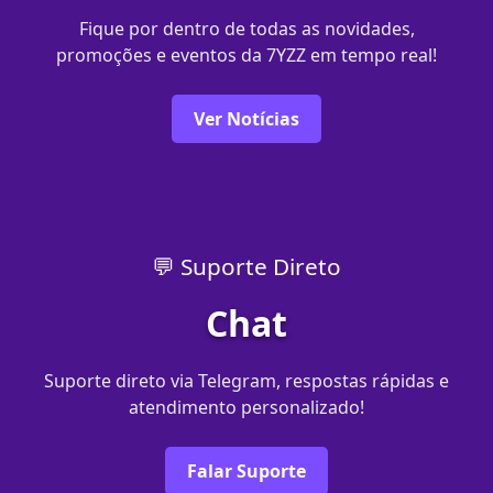
Fique por dentro de todas as novidades,
promoções e eventos da 7YZZ em tempo real!
Ver Notícias
💬 Suporte Direto
Chat
Suporte direto via Telegram, respostas rápidas e
atendimento personalizado!
Falar Suporte