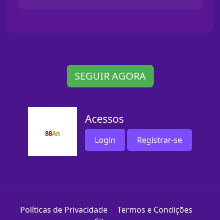
SEGUIR AGORA
Acessos
Login
Registrar-se
Políticas de Privacidade
Termos e Condições