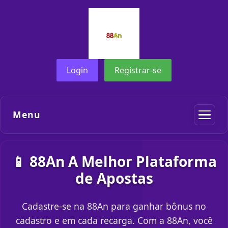
Login
Registrar-se
Menu
📱 88An A Melhor Plataforma
de Apostas
Cadastre-se na 88An para ganhar bônus no
cadastro e em cada recarga. Com a 88An, você