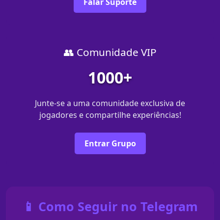
Falar Suporte
👥 Comunidade VIP
1000+
Junte-se a uma comunidade exclusiva de
jogadores e compartilhe experiências!
Entrar Grupo
📱 Como Seguir no Telegram