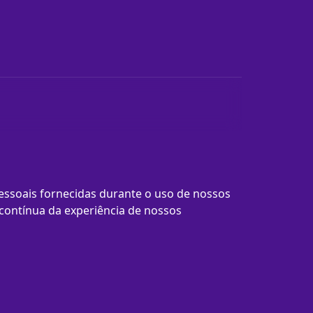
essoais fornecidas durante o uso de nossos
 contínua da experiência de nossos