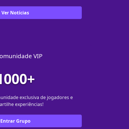
Ver Notícias
Comunidade VIP
1000+
unidade exclusiva de jogadores e
rtilhe experiências!
Entrar Grupo