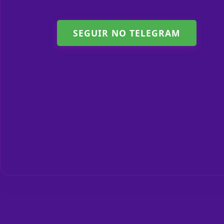
SEGUIR NO TELEGRAM