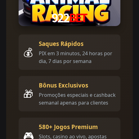
Saques Rápidos
💰
PIX em 3 minutos, 24 horas por
dia, 7 dias por semana
Bônus Exclusivos
🎁
Promoções especiais e cashback
semanal apenas para clientes
580+ Jogos Premium
🎮
Slots, casino ao vivo, apostas