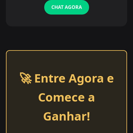
CHAT AGORA
🚀 Entre Agora e
Comece a
Ganhar!