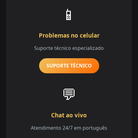
📱
Problemas no celular
Suporte técnico especializado
SUPORTE TÉCNICO
💬
Chat ao vivo
Atendimento 24/7 em português