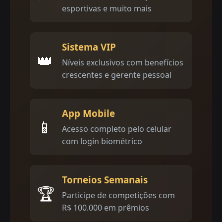
esportivas e muito mais
Sistema VIP
👑
Níveis exclusivos com benefícios
crescentes e gerente pessoal
App Mobile
📱
Acesso completo pelo celular
com login biométrico
Torneios Semanais
🏆
Participe de competições com
R$ 100.000 em prêmios