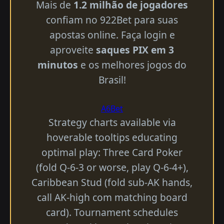
Mais de
1.2 milhão de jogadores
confiam no 922Bet para suas
apostas online. Faça login e
aproveite
saques PIX em 3
minutos
e os melhores jogos do
Brasil!
A6Bet
Strategy charts available via
hoverable tooltips educating
optimal play: Three Card Poker
(fold Q-6-3 or worse, play Q-6-4+),
Caribbean Stud (fold sub-AK hands,
call AK-high com matching board
card). Tournament schedules