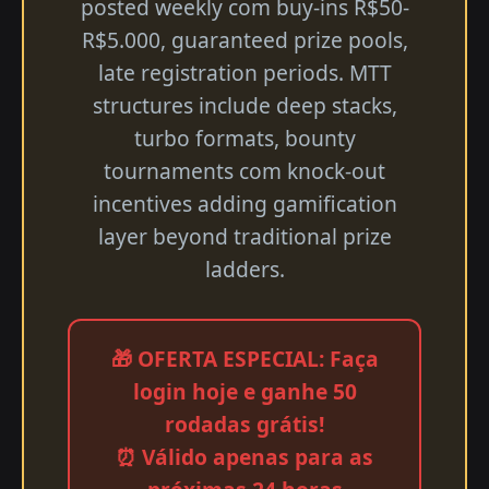
posted weekly com buy-ins R$50-
R$5.000, guaranteed prize pools,
late registration periods. MTT
structures include deep stacks,
turbo formats, bounty
tournaments com knock-out
incentives adding gamification
layer beyond traditional prize
ladders.
🎁 OFERTA ESPECIAL: Faça
login hoje e ganhe 50
rodadas grátis!
⏰ Válido apenas para as