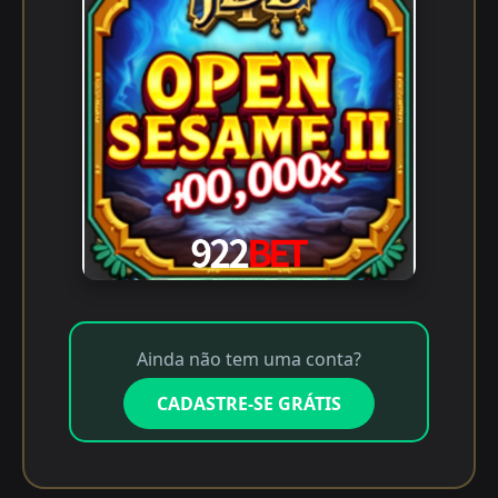
Ainda não tem uma conta?
CADASTRE-SE GRÁTIS