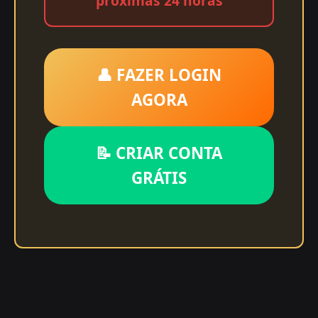
próximas 24 horas
👤 FAZER LOGIN
AGORA
📝 CRIAR CONTA
GRÁTIS